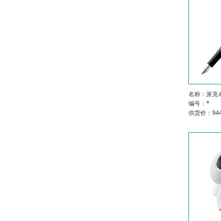
名称：派克
编号：*
供货价：944