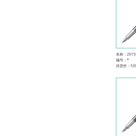
名称：201
编号：*
供货价：539