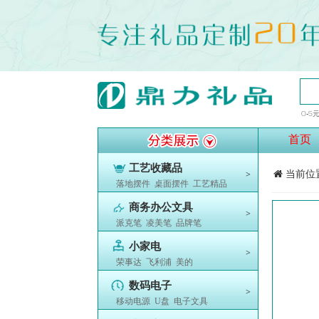
0-5
首页
工艺收藏品
当前位
>
落地摆件
桌面摆件
工艺精品
商务办公文具
>
派克笔
凌美笔
品牌笔
小家电
>
荣事达
飞利浦
美的
数码电子
>
移动电源
U盘
电子文具