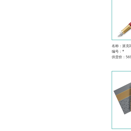
名称：派克
编号：*
供货价：569