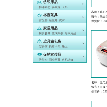
纺织床品
>
博洋家纺
喜芙妮
天琴
名称：乐心
杯壶茶具
编号：联合
>
富光杯
膳魔师
虎牌
供货价：900
家居用品
>
厨具餐具
玻璃陶瓷
居家用品
皮具箱包袋
>
新秀丽
托斯卡尼
乐上
促销宣传品
>
天堂伞
雨伞雨具
火机烟缸
名称：微电脑
编号：RFB-S4
供货价：523