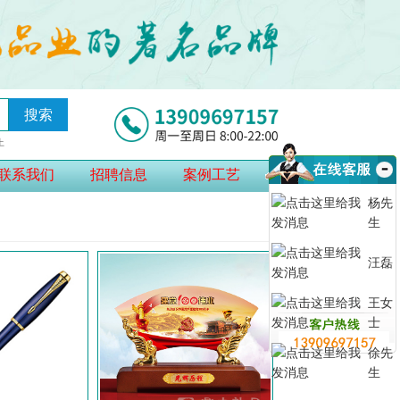
搜索
上
联系我们
招聘信息
案例工艺
杨先
生
汪磊
王女
士
徐先
生