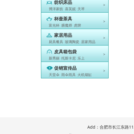
纺织床品
>
博洋家纺
喜芙妮
天琴
杯壶茶具
>
富光杯
膳魔师
虎牌
家居用品
>
厨具餐具
玻璃陶瓷
居家用品
皮具箱包袋
>
新秀丽
托斯卡尼
乐上
促销宣传品
>
天堂伞
雨伞雨具
火机烟缸
Add：合肥市长江东路1137