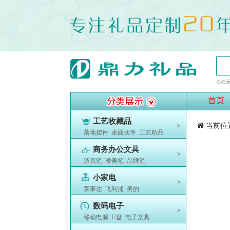
0-5
首页
工艺收藏品
当前位
>
落地摆件
桌面摆件
工艺精品
商务办公文具
>
派克笔
凌美笔
品牌笔
小家电
>
荣事达
飞利浦
美的
数码电子
>
移动电源
U盘
电子文具