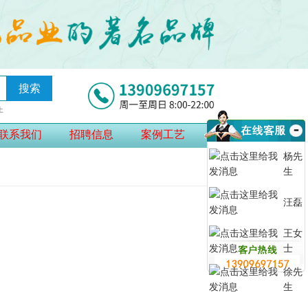
搜索
上
联系我们
招聘信息
案例工艺
杨先
生
汪磊
王女
士
徐先
生