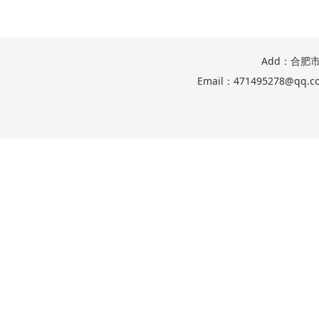
Add：合肥市长
Email：471495278@q