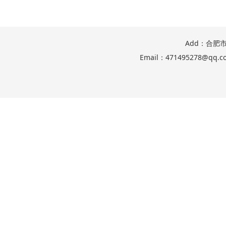
Add：合肥市长
Email：471495278@q